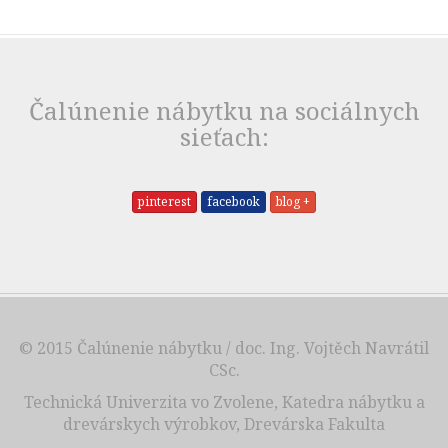
Čalúnenie nábytku na sociálnych
sieťach:
pinterest
facebook
blog +
© 2015
Čalúnenie nábytku
/ doc. Ing. Vojtěch Navrátil
CSc.
Technická Univerzita vo Zvolene, Katedra nábytku a
drevárskych výrobkov, Drevárska Fakulta