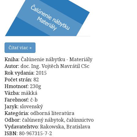
Čítať viac »
Kniha:
Čalúnenie nábytku - Materiály
Autor:
doc. Ing. Vojtěch Navrátil CSc
Rok vydania:
2015
Počet strán:
82
Hmotnosť:
230g
Väzba:
mäkká
Farebnosť:
č-b
Jazyk:
slovenský
Kategória:
odborná literatúra
Odbor:
čalúnený nábytok, čalúnnictvo
Vydavateľstvo:
Rakowska, Bratislava
ISBN:
80-967315-7-2