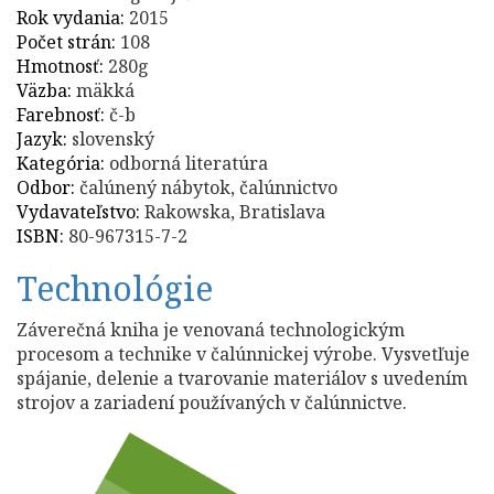
Rok vydania:
2015
Počet strán:
108
Hmotnosť:
280g
Väzba:
mäkká
Farebnosť:
č-b
Jazyk:
slovenský
Kategória:
odborná literatúra
Odbor:
čalúnený nábytok, čalúnnictvo
Vydavateľstvo:
Rakowska, Bratislava
ISBN:
80-967315-7-2
Technológie
Záverečná kniha je venovaná technologickým
procesom a technike v čalúnnickej výrobe. Vysvetľuje
spájanie, delenie a tvarovanie materiálov s uvedením
strojov a zariadení používaných v čalúnnictve.