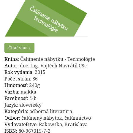
Čítať viac »
Kniha:
Čalúnenie nábytku - Technológie
Autor:
doc. Ing. Vojtěch Navrátil CSc
Rok vydania:
2015
Počet strán:
86
Hmotnosť:
240g
Väzba:
mäkká
Farebnosť:
č-b
Jazyk:
slovenský
Kategória:
odborná literatúra
Odbor:
čalúnený nábytok, čalúnnictvo
Vydavateľstvo:
Rakowska, Bratislava
ISBN:
80-967315-7-2