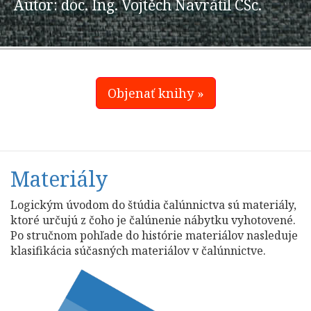
Autor: doc. Ing. Vojtěch Navrátil CSc.
Objenať knihy »
Materiály
Logickým úvodom do štúdia čalúnnictva sú materiály,
ktoré určujú z čoho je čalúnenie nábytku vyhotovené.
Po stručnom pohľade do histórie materiálov nasleduje
klasifikácia súčasných materiálov v čalúnnictve.