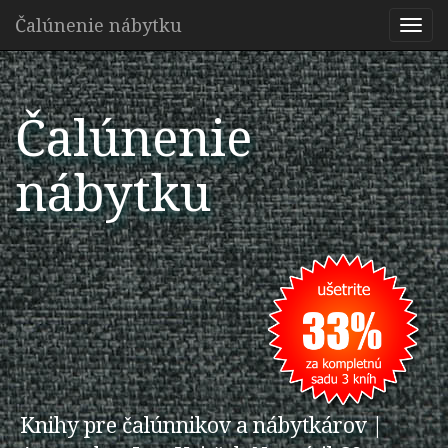
Čalúnenie nábytku
Togg
navi
Čalúnenie
nábytku
Knihy pre čalúnnikov a nábytkárov |