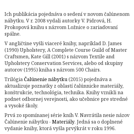
Ich publikácia pojednáva o sedení v novom čalúnenom
nábytku. V r. 2008 vydali autorky V. Pidrová, H.
Prokopová knihu s názvom Ložnice o zariaďovaní
spálne.
V angličtine vyšli viaceré knihy, napríklad D. James
(1990) Upholstery, A Complete Course Guild of Master
Craftsmen, Kate Gill (2001) s názvom Textile and
Upholstery Conservation Services, alebo od skupiny
autorov (1995) kniha s názvom 500 Chairs.
Trilógia
Čalúnenie nábytku
(2015) pojednáva a
aktualizuje poznatky z oblastí čalúnnicke materiály,
konštrukcie, technológia, technika. Knihy vznikli na
podnet odbornej verejnosti, ako učebnice pre stredné
a vysoké školy.
Prvá zo spomínanej série kníh V. Navrátila nesie názov
Čalúnenie nábytku -
Materiály
. Jedná sa o doplnené
vydanie knihy, ktorá vyšla prvýkrát v roku 1996.