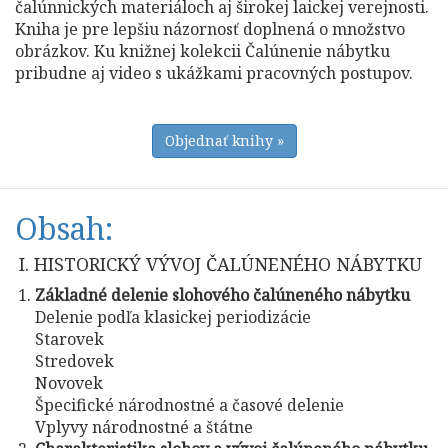
čalúnnických materiáloch aj širokej laickej verejnosti.
Kniha je pre lepšiu názornosť doplnená o množstvo
obrázkov. Ku knižnej kolekcii Čalúnenie nábytku
pribudne aj video s ukážkami pracovných postupov.
Objednať knihy »
Obsah:
I. HISTORICKÝ VÝVOJ ČALÚNENÉHO NÁBYTKU
Základné delenie slohového čalúneného nábytku
Delenie podľa klasickej periodizácie
Starovek
Stredovek
Novovek
Špecifické národnostné a časové delenie
Vplyvy národnostné a štátne