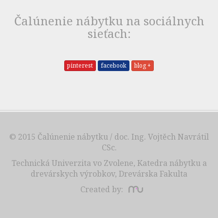
Čalúnenie nábytku na sociálnych
sieťach:
pinterest
facebook
blog +
© 2015
Čalúnenie nábytku
/ doc. Ing. Vojtěch Navrátil
CSc.
Technická Univerzita vo Zvolene, Katedra nábytku a
drevárskych výrobkov, Drevárska Fakulta
Created by: