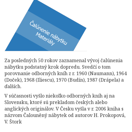
Za posledných 50 rokov zaznamenal vývoj čalúnenia
nábytku podstatný krok dopredu. Svedčí o tom
porovnanie odborných kníh z r. 1960 (Naumann), 1964
(Doček), 1968 (Iliescu), 1970 (Budín), 1987 (Drápela) a
ďalších.
V súčasnosti vyšlo niekoľko odborných kníh aj na
Slovensku, ktoré sú prekladom českých alebo
anglických originálov. V Česku vyšla v r. 2006 kniha s
názvom Čalouněný nábytek od autorov H. Prokopová,
V. Štork