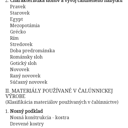
Charakteristika slohov a vývoj čalúneného nábytku
Pravek
Starovek
Egypt
Mezopotámia
Grécko
Rím
Stredovek
Doba predrománska
Románsky sloh
Gotický sloh
Novovek
Raný novovek
Súčasný novovek
II. MATERIÁLY POUŽÍVANÉ V ČALÚNNICKEJ
VÝROBE
(Klasifikácia materiálov používaných v čalúnnictve)
Nosný podklad
Nosná konštrukcia - kostra
Drevené kostry