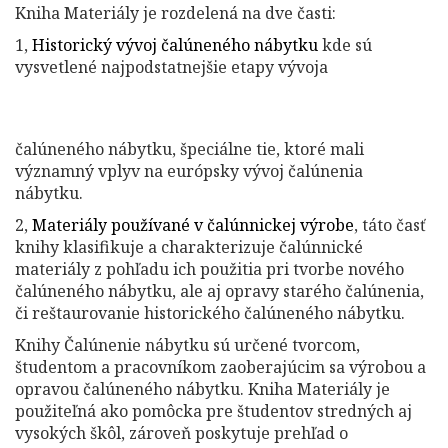
Kniha Materiály je rozdelená na dve časti:
1,
Historický vývoj čalúneného nábytku
kde sú
vysvetlené najpodstatnejšie etapy vývoja
čalúneného nábytku, špeciálne tie, ktoré mali
významný vplyv na európsky vývoj čalúnenia
nábytku.
2,
Materiály používané v čalúnnickej výrobe
, táto časť
knihy klasifikuje a charakterizuje čalúnnické
materiály z pohľadu ich použitia pri tvorbe nového
čalúneného nábytku, ale aj opravy starého čalúnenia,
či reštaurovanie historického čalúneného nábytku.
Knihy Čalúnenie nábytku sú určené tvorcom,
študentom a pracovníkom zaoberajúcim sa výrobou a
opravou čalúneného nábytku. Kniha Materiály je
použiteľná ako pomôcka pre študentov stredných aj
vysokých škôl, zároveň poskytuje prehľad o