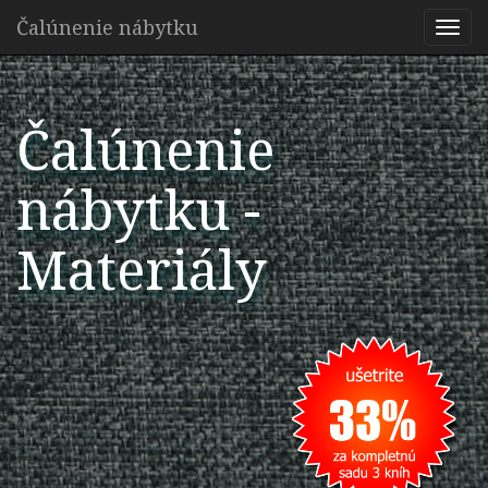
Čalúnenie nábytku
Togg
navi
Čalúnenie
nábytku
-
Materiály